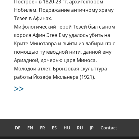
Построен в 1820-23 гг. архитектором
Нобилем. Подражание античному храму
Тезея в Афинах.
Мифологический герой Тезей был сыном
короля Афин Эгея Ему удалось убить на
Крите Минотавра и выйти из лабиринта с
помощью путеводной нити, данной ему
Ариадной, дочерью царя Миноса.
Молодой атлет: Бронзовая скульптура
работы Йозефа Мюльнера (1921).
>>
DE
EN
FR
ES
HU
RU
JP
Contact