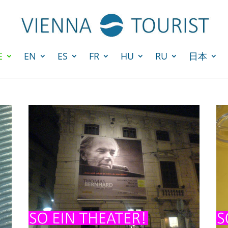
E
EN
ES
FR
HU
RU
日本