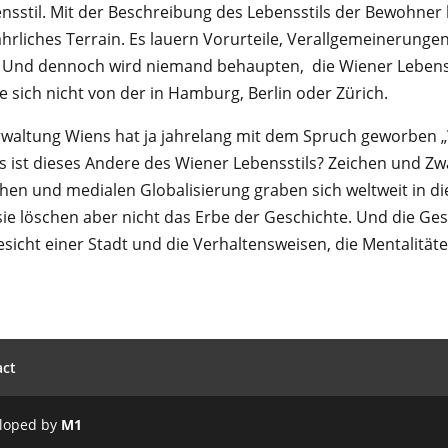
nsstil. Mit der Beschreibung des Lebensstils der Bewohner
ährliches Terrain. Es lauern Vorurteile, Verallgemeinerunge
. Und dennoch wird niemand behaupten, die Wiener Leben
 sich nicht von der in Hamburg, Berlin oder Zürich.
rwaltung Wiens hat ja jahrelang mit dem Spruch geworben „
s ist dieses Andere des Wiener Lebensstils? Zeichen und Z
chen und medialen Globalisierung graben sich weltweit in di
sie löschen aber nicht das Erbe der Geschichte. Und die Ge
sicht einer Stadt und die Verhaltensweisen, die Mentalität
act
loped by
M1