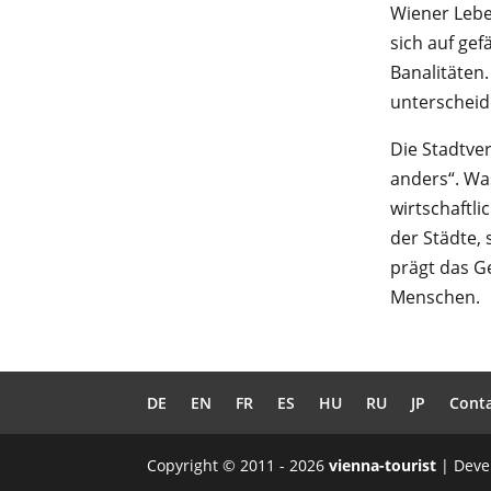
Wiener Lebe
sich auf gef
Banalitäten
unterscheide
Die Stadtve
anders“. Wa
wirtschaftli
der Städte, 
prägt das Ge
Menschen.
DE
EN
FR
ES
HU
RU
JP
Cont
Copyright © 2011 - 2026
vienna-tourist
| Deve