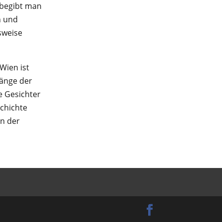
 begibt man
n und
sweise
Wien ist
wänge der
e Gesichter
schichte
en der