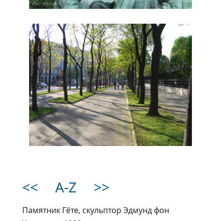
<<
A-Z
>>
Памятник Гёте, скульптор Эдмунд фон