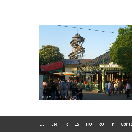
DE
EN
FR
ES
HU
RU
JP
Cont