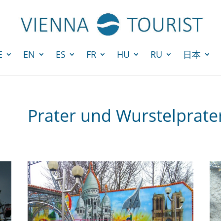
E
EN
ES
FR
HU
RU
日本
Prater und Wurstelpra