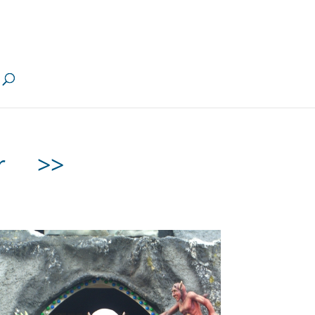
ter
>>