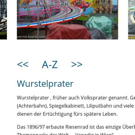
<<
A-Z
>>
Wurstelprater
Wurstelprater , früher auch Volksprater genannt. 
(Achterbahn), Spiegelkabinett, Liliputbahn und viel
dienen der Ertüchtigung fürs spätere Leben.
Das 1896/97 erbaute Riesenrad ist das einzige Überb
Themenparks der Welt – „Venedig in Wien“.