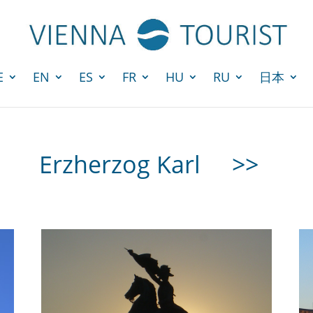
E
EN
ES
FR
HU
RU
日本
Erzherzog Karl
>>