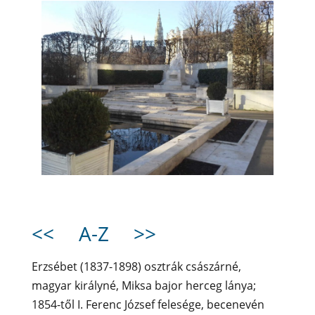
<<
A-Z
>>
Erzsébet (1837-1898) osztrák császárné,
magyar királyné, Miksa bajor herceg lánya;
1854-től I. Ferenc József felesége, becenevén