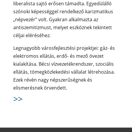
liberalista sajtó erősen támadta. Egyedülálló
szónoki képességgel rendelkező karizmatikus
„népvezér” volt. Gyakran alkalmazta az
antiszemitizmust, melyet eszköznek tekintett
céljai eléréséhez.
Legnagyobb városfejlesztési projektjei: gáz- és
elektromos ellátás, erdő- és mező övezet
kialakítása. Bécsi vízvezetékrendszer, szociális
ellátás, tömegközlekedési vállalat létrehozása.
Ezek révén nagy népszerűségnek és
elismerésnek örvendett.
>>