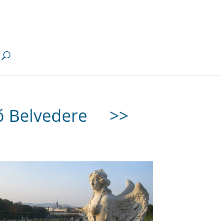
lső Belvedere
>>