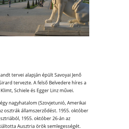
ndt tervei alapján épült Savoyai Jenő
Girard tervezte. A felső Belvedere híres a
Klimt, Schiele és Egger Linz művei.
négy nagyhatalom (Szovjetunió, Amerikai
az osztrák államszerződést. 1955. október
sztriából, 1955. október 26-án az
iáltotta Ausztria örök semlegességét.