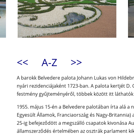
<<
A-Z
>>
A barokk Belvedere palota Johann Lukas von Hildebra
nyári rezidenciájaként 1723-ban. A palota kertjét D. 
festmény gyűjteményéről, többek között itt láthatók 
1955. május 15-én a Belvedere palotában írta alá a 
Egyesült Államok, Franciaország és Nagy-Britannia) 
25-ig befejeződött a megszálló csapatok kivonása Au
államszerződés értelmében az osztrák parlament kik