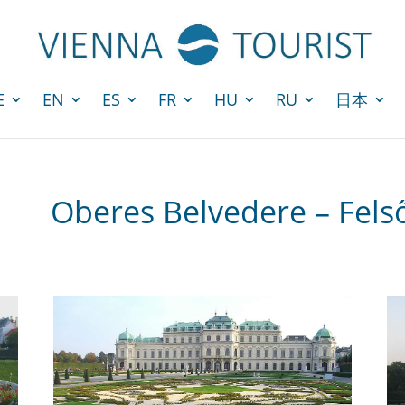
E
EN
ES
FR
HU
RU
日本
Oberes Belvedere – Fe