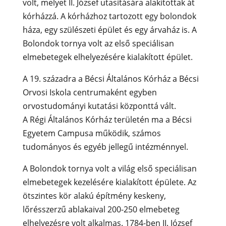
volt, melyet II. József utasítására alakítottak át
kórházzá. A kórházhoz tartozott egy bolondok
háza, egy szülészeti épület és egy árvaház is. A
Bolondok tornya volt az első speciálisan
elmebetegek elhelyezésére kialakított épület.
A 19. századra a Bécsi Általános Kórház a Bécsi
Orvosi Iskola centrumaként egyben
orvostudományi kutatási központtá vált.
A Régi Általános Kórház területén ma a Bécsi
Egyetem Campusa működik, számos
tudományos és egyéb jellegű intézménnyel.
A Bolondok tornya volt a világ első speciálisan
elmebetegek kezelésére kialakított épülete. Az
ötszintes kör alakú építmény keskeny,
lőrésszerzű ablakaival 200-250 elmebeteg
elhelyezésre volt alkalmas. 1784-ben II. József