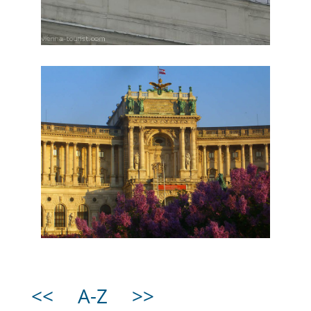
<<
A-Z
>>