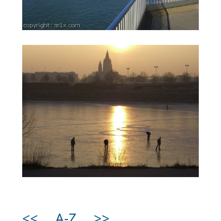
<<
A-Z
>>