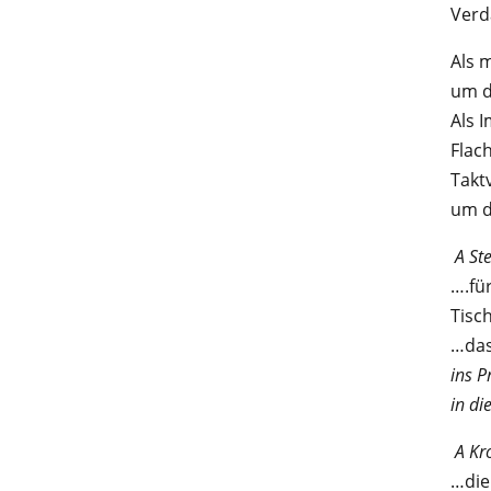
Verd
Als 
um d
Als 
Flac
Takt
um d
A St
….für
Tisch
…das
ins Pr
in di
A Kr
…die