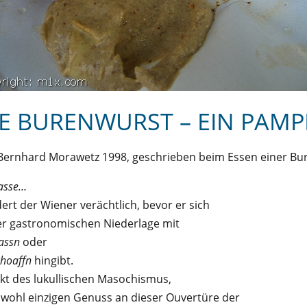
IE BURENWURST – EIN PAMP
Bernhard Morawetz 1998, geschrieben beim Essen einer Bu
asse…
ert der Wiener verächtlich, bevor er sich
er gastronomischen Niederlage mit
assn
oder
choaffn
hingibt.
Akt des lukullischen Masochismus,
wohl einzigen Genuss an dieser Ouvertüre der