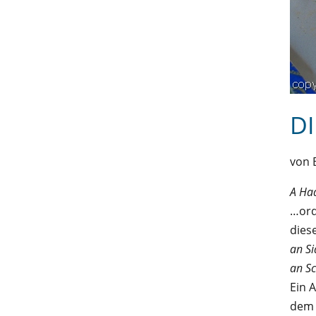
D
von 
A Ha
…ord
dies
an
Si
an S
Ein 
dem 