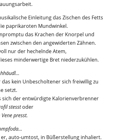
auungsarbeit.
musikalische Einleitung das Zischen des Fetts
ie paprikaroten Mundwinkel.
Impromptu das Krachen der Knorpel und
hsen zwischen den angewiderten Zähnen.
voll nur der hechelnde Atem,
ieses minderwertige Bret niederzukühlen.
ehhäudl…
 das kein Unbescholtener sich freiwillig zu
e setzt.
 sich der entwürdigte Kalorienverbrenner
ofil stesst
oder
e Vene presst.
ompfoda…
 er, auto-umtost, in Büßerstellung inhaliert.