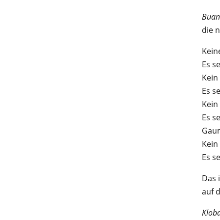
Buan
die 
Kein
Es s
Kein
Es s
Kein
Es s
Gaum
Kein
Es s
Das 
auf 
Klob