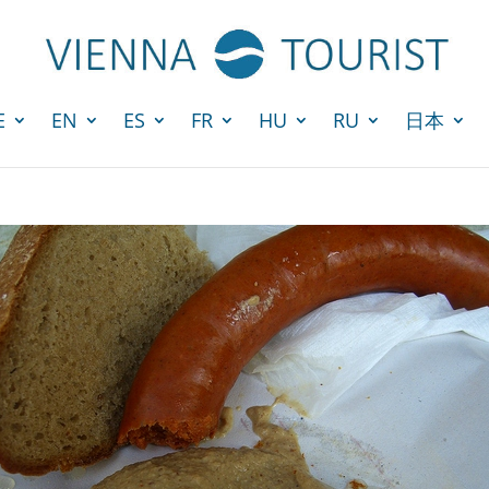
E
EN
ES
FR
HU
RU
日本