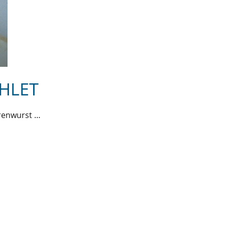
HLET
renwurst …