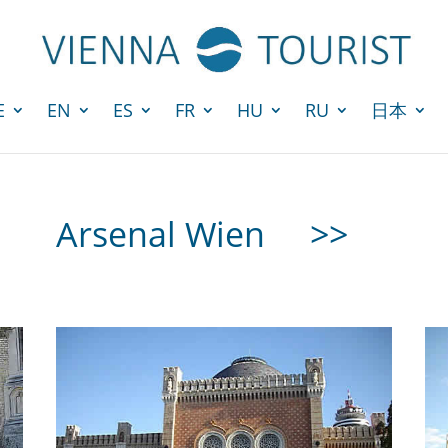
E
EN
ES
FR
HU
RU
日本
Arsenal Wien
>>