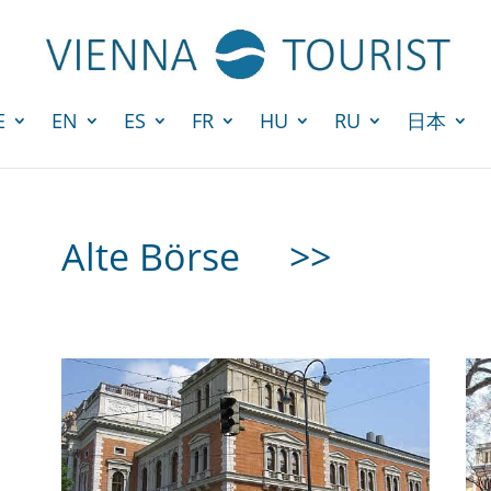
E
EN
ES
FR
HU
RU
日本
Alte Börse
>>